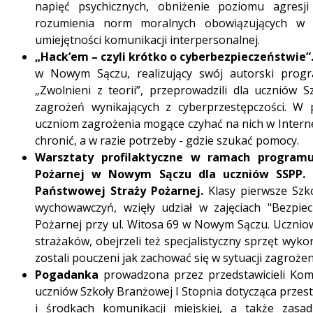
napięć psychicznych, obniżenie poziomu agresj
rozumienia norm moralnych obowiązujących w 
umiejętności komunikacji interpersonalnej.
„Hack’em – czyli krótko o cyberbezpieczeństwie”
w Nowym Sączu, realizujący swój autorski prog
„Zwolnieni z teorii”, przeprowadzili dla uczniów S
zagrożeń wynikających z cyberprzestępczości. W 
uczniom zagrożenia mogące czyhać na nich w Internec
chronić, a w razie potrzeby - gdzie szukać pomocy.
Warsztaty profilaktyczne w ramach program
Pożarnej w Nowym Sączu dla uczniów SSPP. Z
Państwowej Straży Pożarnej.
Klasy pierwsze Szk
wychowawczyń, wzięły udział w zajęciach "Bezpie
Pożarnej przy ul. Witosa 69 w Nowym Sączu. Uczniow
strażaków, obejrzeli też specjalistyczny sprzęt wyk
zostali pouczeni jak zachować się w sytuacji zagrożen
Pogadanka
prowadzona przez przedstawicieli Ko
uczniów Szkoły Branżowej I Stopnia dotycząca przes
i środkach komunikacji miejskiej, a także zasa