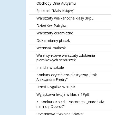
Obchody Dnia Autyzmu
Spektakl "Mały Książę"
Warsztaty wielkanocne klasy 3PpE
Dzień św. Patryka
Warsztaty ceramiczne
Dokarmiamy ptaszki
Wernisaż malarski
Walentynkowe warsztaty zdobienia
piernikowych serduszek
Irlandia w szkole
Konkurs czytelniczo-plastyczny „Rok
Aleksandra Fredry”
Dzień Rogalika w 1PpB
Wyjątkowa lekcja w klasie 1PpB
XI Konkurs Kolęd i Pastorałek „Narodziła
nam się Dobroć”
Styczniowa "Szkolna Sówka"