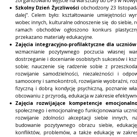
zorganizowano wyjście na warsztaty do DPS w Nowy
Szkolny Dzień Życzliwości
obchodzony 23 listopad
dalej". Celem było: kształtowanie umiejętności wyr
wobec innych, kulturalne odnoszenie się do siebie, 
ramach obchodów ogłoszono konkurs plastyczn
przekazano materiały edukacyjne.
Zajęcia integracyjno-profilaktyczne dla uczniów
wzmacnianie pozytywnego poczucia własnej war
dostrzeganie i docenianie osobistych sukcesów i k
sobie; nauczenie się radzenie sobie z przeszkoda
rozwijanie samodzielności, niezależności i odpow
samooceny i samokontroli, rozwijanie wyobraźni, roz
fizyczną i dobrą kondycję psychiczną, poznanie w
obcowaniu z przyrodą, edukacja w zakresie efektyw
Zajęcia rozwijające kompetencje emocjonaln
społecznego i emocjonalnego funkcjonowania ucznió
rozwijanie zdolności akceptacji siebie innych, 
budowanie pozytywnego obrazu siebie, edukację
konfliktów, problemów, a także edukację w zakre