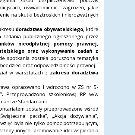
zegania zasad bezpieczeństwa podczas
iejscach, uświadomienie zagrożeń, jakie
ienie na skutki beztroskich i nierozważnych
zakresu
doradztwa obywatelskiego
, które
h zadania publicznego ogłoszonego przez
unków nieodpłatnej pomocy prawnej,
atelskiego oraz wykonywanie zadań z
cie spotkania została poruszona tematyka
ec dzieci oraz odpowiedzialności prawnej.
dział w warsztatach z
zakresu doradztwa
prawa opracowano i wdrożono w ZS nr 5-
”.
Przeprowadzono szkoleniową RP w/w
znani ze Standardami.
ntariatem zostały przeprowadzone wśród
Świąteczna paczka”, „Akcja dożywiania”,
ęwzięć była nie tylko pomoc potrzebującym,
trzeby innych, promowanie idei wspierania