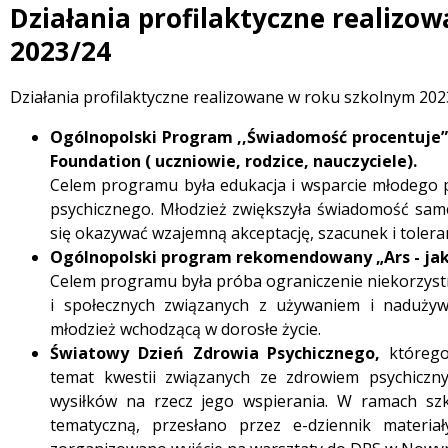
Działania profilaktyczne realizo
 miesiąc
2023/24
Treść
Działania profilaktyczne realizowane w roku szkolnym 20
Ogólnopolski Program ,,Świadomość procentuje” 
Foundation ( uczniowie, rodzice, nauczyciele).
Celem programu była edukacja i wsparcie młodego 
psychicznego. Młodzież zwiększyła świadomość sameg
się okazywać wzajemną akceptację, szacunek i toleran
Ogólnopolski program rekomendowany „Ars - jak 
Celem programu była próba ograniczenie niekorzys
i społecznych związanych z używaniem i nadużyw
młodzież wchodzącą w dorosłe życie.
Światowy Dzień Zdrowia Psychicznego,
którego
temat kwestii związanych ze zdrowiem psychiczn
wysiłków na rzecz jego wspierania. W ramach s
tematyczną, przesłano przez e-dziennik materiał