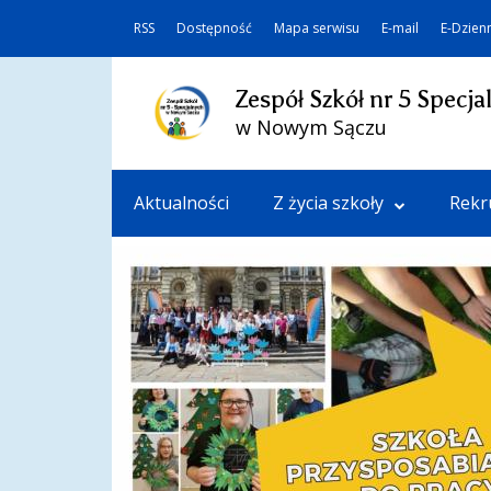
RSS
Dostępność
Mapa serwisu
E-mail
E-Dzien
Zespół Szkół nr 5 Specja
w Nowym Sączu
Aktualności
Z życia szkoły
Rekr