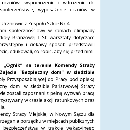
i uczniów, wspomożenie i wdrożenie do
społeczeństwie, wyposażenie uczniów w
.
Uczniowie z Zespołu Szkół Nr 4
ram społecznościowy w ramach olimpiady
zkoły Branżowej I St. warsztaty dotyczące
przystępny i ciekawy sposób przedstawili
ie, edukowali, co robić, aby się przed nimi
u „Ognik” na terenie Komendy Straży
ajęcia "Bezpieczny dom" w siedzibie
oły Przysposabiającej do Pracy pod opieką
czny dom" w siedzibie Państwowej Straży
ie zostali zapoznani z pełną wyzwań pracą
orzystywany w czasie akcji ratunkowych oraz
ia.
mendy Straży Miejskiej w Nowym Sączu dla
trzegania porządku w miejscach publicznych
d bezpieczeństwa w trakcie wakacyjnego