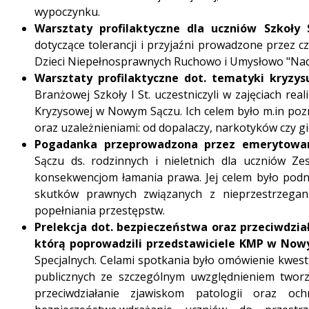
wypoczynku.
Warsztaty profilaktyczne dla uczniów Szkoły S
dotyczące tolerancji i przyjaźni prowadzone przez c
Dzieci Niepełnosprawnych Ruchowo i Umysłowo "Nadz
Warsztaty profilaktyczne dot. tematyki kryzys
Branżowej Szkoły I St. uczestniczyli w zajęciach re
Kryzysowej w Nowym Sączu. Ich celem było m.in po
oraz uzależnieniami: od dopalaczy, narkotyków czy 
Pogadanka przeprowadzona przez emerytowa
Sączu ds. rodzinnych i nieletnich dla uczniów Z
konsekwencjom łamania prawa. Jej celem było podn
skutków prawnych związanych z nieprzestrzegan
popełniania przestępstw.
Prelekcja dot. bezpieczeństwa oraz przeciwdzia
którą poprowadzili przedstawiciele KMP w No
Specjalnych. Celami spotkania było omówienie kwest
publicznych ze szczególnym uwzględnieniem tworz
przeciwdziałanie zjawiskom patologii oraz och