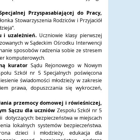
pecjalnej Przyspasabiającej do Pracy,
złonka Stowarzyszenia Rodziców i Przyjaciół
ieja".
u i uzależnień.
Uczniowie klasy pierwszej
alizowanych w Sądeckim Ośrodku Interwencji
znanie sposobów radzenia sobie ze stresem
gier komputerowych.
ną kurator
Sądu Rejonowego w Nowym
espołu Szkół nr 5 Specjalnych poświęcona
iesienie świadomości młodzieży w zakresie
iem prawa, dopuszczania się wykroczeń,
łania przemocy domowej i rówieśniczej,
wym Sączu dla uczniów
Zespołu Szkół nr 5
ii dotyczących: bezpieczeństwa w miejscach
enia lokalnych systemów bezpieczeństwa.
rona dzieci i młodzieży, edukacja dla