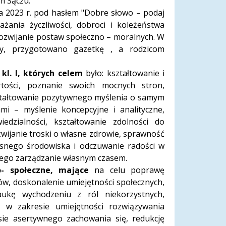
m Sączu.
a 2023 r. pod hasłem "Dobre słowo – podaj
ażania życzliwości, dobroci i koleżeństwa
rozwijanie postaw społeczno – moralnych. W
y, przygotowano gazetkę , a rodzicom
 kl. I, których celem
było: kształtowanie i
tości, poznanie swoich mocnych stron,
ształtowanie pozytywnego myślenia o samym
mi – myślenie koncepcyjne i analityczne,
iedzialności, kształtowanie zdolności do
wijanie troski o własne zdrowie, sprawność
łasnego środowiska i odczuwanie radości w
nego zarządzanie własnym czasem.
o- społeczne, mające
na celu poprawę
w, doskonalenie umiejętności społecznych,
naukę wychodzeniu z ról niekorzystnych,
 w zakresie umiejętności rozwiązywania
sie asertywnego zachowania się, redukcję