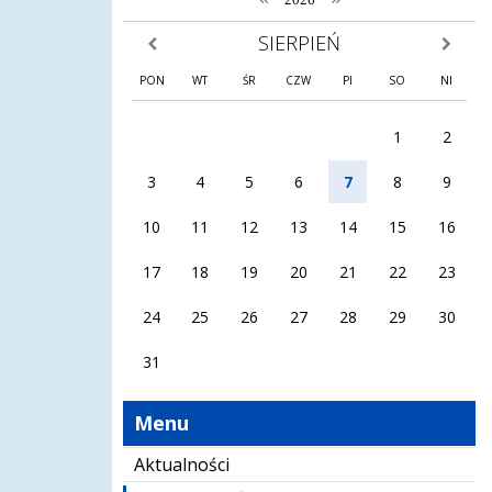
SIERPIEŃ
poprzedni miesiąc
następny
PON
WT
ŚR
CZW
PI
SO
NI
1
2
3
4
5
6
7
8
9
10
11
12
13
14
15
16
17
18
19
20
21
22
23
24
25
26
27
28
29
30
31
Menu
Aktualności