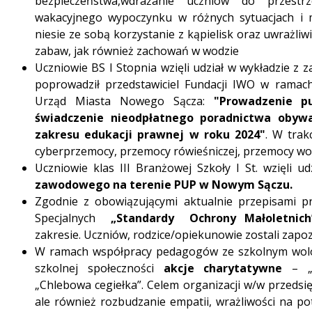
bezpieczeństwa,wdrażanie uczniów do przestr
wakacyjnego wypoczynku w różnych sytuacjach i m
niesie ze sobą korzystanie z kąpielisk oraz uwrażliw
zabaw, jak również zachowań w wodzie
Uczniowie BS I Stopnia wzięli udział w wykładzie z 
poprowadził przedstawiciel Fundacji IWO w ramac
Urząd Miasta Nowego Sącza:
"Prowadzenie p
świadczenie nieodpłatnego poradnictwa obyw
zakresu edukacji prawnej w roku 2024"
. W trak
cyberprzemocy, przemocy rówieśniczej, przemocy wob
Uczniowie klas III Branżowej Szkoły I St. wzięli u
zawodowego na terenie PUP w Nowym Sączu.
Zgodnie z obowiązującymi aktualnie przepisami 
Specjalnych
„Standardy Ochrony Małoletnich
zakresie. Uczniów, rodzice/opiekunowie zostali zapo
W ramach współpracy pedagogów ze szkolnym wolo
szkolnej społeczności
akcje charytatywne
– „
„Chlebowa cegiełka”. Celem organizacji w/w przedsi
ale również rozbudzanie empatii, wrażliwości na po