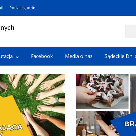
nik
Podział godzin
lnych
Szukaj
utacja
Facebook
Media o nas
Sądeckie Dni