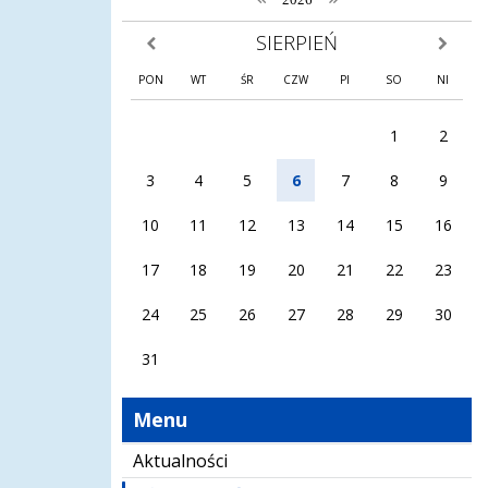
SIERPIEŃ
poprzedni miesiąc
następny
PON
WT
ŚR
CZW
PI
SO
NI
1
2
3
4
5
6
7
8
9
10
11
12
13
14
15
16
17
18
19
20
21
22
23
24
25
26
27
28
29
30
31
Menu
Aktualności