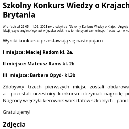
Szkolny Konkurs Wiedzy o Krajach
 miesiąc
Brytania
Treść
W dniach od 26.05 – 1.06. 2021 roku odbył się "Szkolny Konkurs Wiedzy o Krajach Angloję
lekcji języka angielskiego test w języku polskim w formie pytań zamkniętych i otwartych o kul
Wyniki konkursu przestawiają się nastepujaco:
I miejsce: Maciej Radom kl. 2a.
II miejsce: Mateusz Rams kl. 2b
III miejsce: Barbara Opyd- kl.3b
Zdobywcy trzech pierwszych miejsc zostali obdarow
a
pozostali uczestnicy konkursu otrzymali nagrodę p
Nagrody wręczyła kierownik warsztatów szkolnych - pani 
Gratulujemy!
Zdjęcia