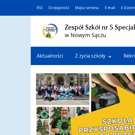
RSS
Dostępność
Mapa serwisu
E-mail
E-Dzien
Zespół Szkół nr 5 Specja
w Nowym Sączu
Aktualności
Z życia szkoły
Rekr