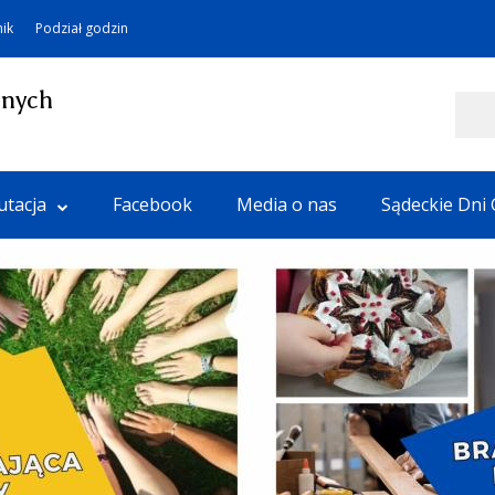
nik
Podział godzin
lnych
Szukaj
utacja
Facebook
Media o nas
Sądeckie Dni