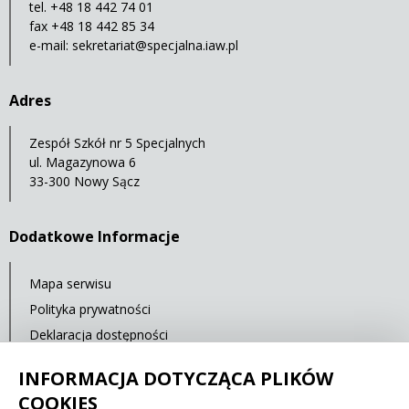
tel. +48 18 442 74 01
fax +48 18 442 85 34
e-mail:
sekretariat@specjalna.iaw.pl
Adres
Zespół Szkół nr 5 Specjalnych
ul. Magazynowa 6
33-300 Nowy Sącz
Dodatkowe Informacje
Mapa serwisu
Polityka prywatności
Deklaracja dostępności
Standardy Ochrony Małoletnich
INFORMACJA DOTYCZĄCA PLIKÓW
Cyberbezpieczeństwo
COOKIES