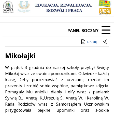
PANEL BOCZNY
Drukuj
Mikołajki
Treść
W piątek 3 grudnia do naszej szkoły przybył Święty
Mikołaj wraz ze swoimi pomocnikami. Odwiedził każdą
klasę, żeby porozmawiać z uczniami, rozdać im
prezenty i zrobić sobie wspólne, pamiątkowe zdjęcia.
Pomagały Mu aniołki, diabły i elfy wraz z paniami:
Sylwią B., Anetą K.,Urszulą S., Anetą W. i Karoliną W.
Rada Rodziców wraz z Samorządem Uczniowskim
przygotowała piękne upominki oraz słodkie