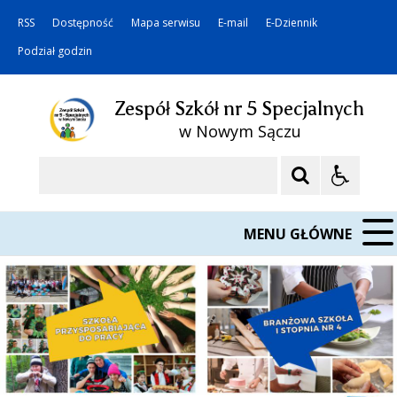
RSS
Dostępność
Mapa serwisu
E-mail
E-Dziennik
Podział godzin
Zespół Szkół nr 5 Specjalnych
w Nowym Sączu
Szukaj
MENU GŁÓWNE