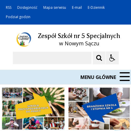
RSS
Dostępność
Mapa serwisu
E-mail
E-Dziennik
Podział godzin
Zespół Szkół nr 5 Specjalnych
w Nowym Sączu
Szukaj
MENU GŁÓWNE