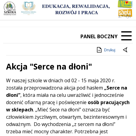
PANEL BOCZNY
Drukuj
Akcja "Serce na dłoni"
Treść
W naszej szkole w dniach od 02 - 15 maja 2020 r.
została przeprowadzona akcja pod hasłem
„Serce na
dłoni”
, która miała na celu uwrażliwić i jednocześnie
docenić ofiarną pracę i poświęcenie
osób pracujących
w sklepach
. „Mieć Sece na dłoni” oznacza być
człowiekiem życzliwym, otwartym, bezinteresownym i
odważnym. Do wychodzenia „z sercem na dłoni”
trzeba mieć mocny charakter. Potrzebna jest