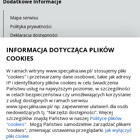
Dodatkowe Informacje
Mapa serwisu
Polityka prywatności
Deklaracja dostępności
Standardy Ochrony Małoletnich
INFORMACJA DOTYCZĄCA PLIKÓW
Cyberbezpieczeństwo
COOKIES
W ramach witryny www.specjalna.iaw.pl/ stosujemy pliki
Spełniamy standardy dostępności oraz W3C
"cookies" i przetwarzamy dane osobowe, takie jak adresy
IP i identyfikatory plików cookies w celu świadczenia
WCAG 2.1
SECTION 508
EAA/EN 301549
Państwu usług na najwyższym poziomie, w szczególności
w celach bezpieczeństwa czy umożliwiających korzystanie
z usług dostępnych w ramach serwisu
IS 5568
www.specjalna.iaw.pl/ np. zapewnienie ułatwień dla osób
niedowidzących tj. "Narzędzi dostępności". Więcej
szczegółów znajdą Państwo w naszej
Polityce plików
"cookies"
. Mogą Państwo samodzielnie zarządzać plikami
"cookies", zmieniając ustawienia przeglądarki.
Jak wyłączyć
pliki cookie