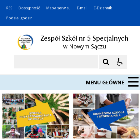
RSS
Dostępność
Mapa serwisu
E-mail
E-Dziennik
Podział godzin
Zespół Szkół nr 5 Specjalnych
w Nowym Sączu
Szukaj
MENU GŁÓWNE