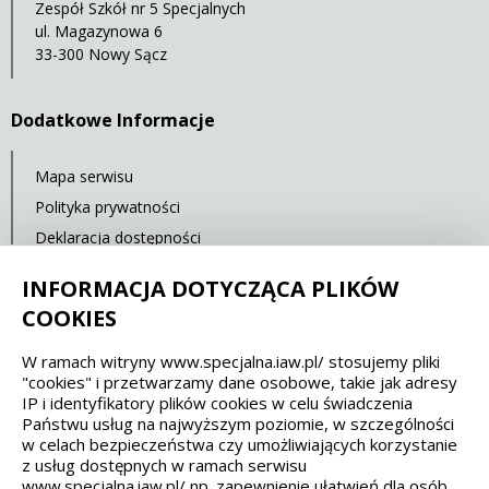
Zespół Szkół nr 5 Specjalnych
ul. Magazynowa 6
33-300 Nowy Sącz
Dodatkowe Informacje
Mapa serwisu
Polityka prywatności
Deklaracja dostępności
Standardy Ochrony Małoletnich
INFORMACJA DOTYCZĄCA PLIKÓW
Cyberbezpieczeństwo
COOKIES
W ramach witryny www.specjalna.iaw.pl/ stosujemy pliki
Spełniamy standardy dostępności oraz W3C
"cookies" i przetwarzamy dane osobowe, takie jak adresy
IP i identyfikatory plików cookies w celu świadczenia
WCAG 2.1
SECTION 508
EAA/EN 301549
Państwu usług na najwyższym poziomie, w szczególności
w celach bezpieczeństwa czy umożliwiających korzystanie
z usług dostępnych w ramach serwisu
IS 5568
www.specjalna.iaw.pl/ np. zapewnienie ułatwień dla osób