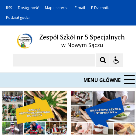
RSS
Dostępność
Mapa serwisu
E-mail
E-Dziennik
Podział godzin
Zespół Szkół nr 5 Specjalnych
w Nowym Sączu
Szukaj
MENU GŁÓWNE