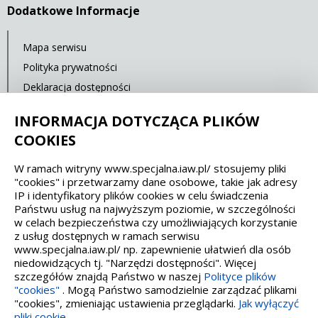
Dodatkowe Informacje
Mapa serwisu
Polityka prywatności
Deklaracja dostępności
Standardy Ochrony Małoletnich
INFORMACJA DOTYCZĄCA PLIKÓW
Cyberbezpieczeństwo
COOKIES
W ramach witryny www.specjalna.iaw.pl/ stosujemy pliki
Spełniamy standardy dostępności oraz W3C
"cookies" i przetwarzamy dane osobowe, takie jak adresy
IP i identyfikatory plików cookies w celu świadczenia
WCAG 2.1
SECTION 508
EAA/EN 301549
Państwu usług na najwyższym poziomie, w szczególności
w celach bezpieczeństwa czy umożliwiających korzystanie
z usług dostępnych w ramach serwisu
IS 5568
www.specjalna.iaw.pl/ np. zapewnienie ułatwień dla osób
niedowidzących tj. "Narzędzi dostępności". Więcej
szczegółów znajdą Państwo w naszej
Polityce plików
"cookies"
. Mogą Państwo samodzielnie zarządzać plikami
"cookies", zmieniając ustawienia przeglądarki.
Jak wyłączyć
pliki cookie