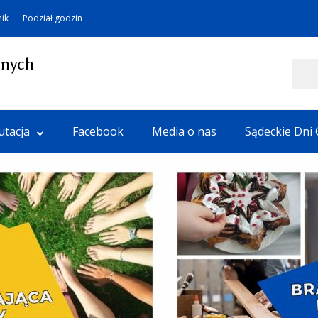
nik
Podział godzin
lnych
Szukaj
utacja
Facebook
Media o nas
Sądeckie Dni