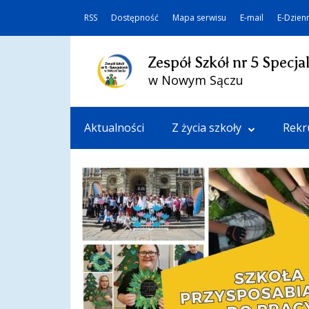
RSS
Dostępność
Mapa serwisu
E-mail
E-Dzien
Zespół Szkół nr 5 Specja
w Nowym Sączu
Aktualności
Z życia szkoły
Rekr