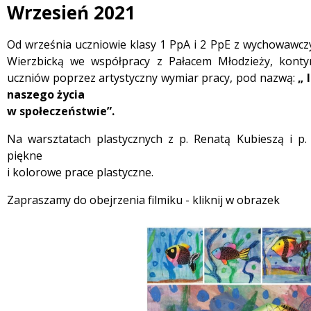
Wrzesień 2021
 miesiąc
Treść
Od września uczniowie klasy 1 PpA i 2 PpE z wychowawczy
Wierzbicką we współpracy z Pałacem Młodzieży, kontyn
uczniów poprzez artystyczny wymiar pracy, pod nazwą:
„ 
naszego życia
w społeczeństwie”.
Na warsztatach plastycznych z p. Renatą Kubieszą i p.
piękne
i kolorowe prace plastyczne.
Zapraszamy do obejrzenia filmiku - kliknij w obrazek