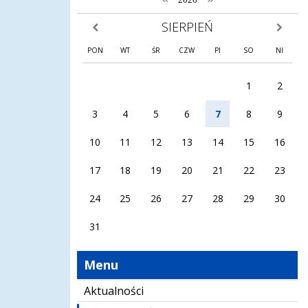
SIERPIEŃ
poprzedni miesiąc
następny
PON
WT
ŚR
CZW
PI
SO
NI
1
2
3
4
5
6
7
8
9
10
11
12
13
14
15
16
17
18
19
20
21
22
23
24
25
26
27
28
29
30
31
Menu
Aktualności