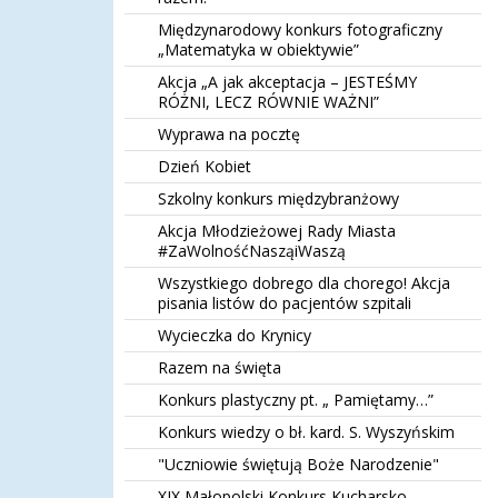
Międzynarodowy konkurs fotograficzny
„Matematyka w obiektywie”
Akcja „A jak akceptacja – JESTEŚMY
RÓŻNI, LECZ RÓWNIE WAŻNI”
Wyprawa na pocztę
Dzień Kobiet
Szkolny konkurs międzybranżowy
Akcja Młodzieżowej Rady Miasta
#ZaWolnośćNasząiWaszą
Wszystkiego dobrego dla chorego! Akcja
pisania listów do pacjentów szpitali
Wycieczka do Krynicy
Razem na święta
Konkurs plastyczny pt. „ Pamiętamy…”
Konkurs wiedzy o bł. kard. S. Wyszyńskim
"Uczniowie świętują Boże Narodzenie"
XIX Małopolski Konkurs Kucharsko-