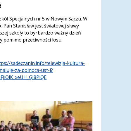
e
Szkół Specjalnych nr 5 w Nowym Sączu. W
. Pan Stanisław jest światowej sławy
szej szkoły to był bardzo ważny dzień
zy pomimo przeciwności losu.
tps://sadeczanin.info/telewizja-kultura-
-maluje-za-pomoca-ust-i?
FjiOlK_xeUH_GJ8PiQE