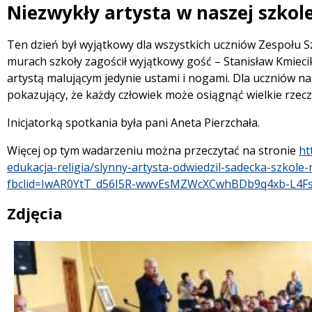
Niezwykły artysta w naszej szkol
 miesiąc
Treść
Ten dzień był wyjątkowy dla wszystkich uczniów Zespołu 
murach szkoły zagościł wyjątkowy gość – Stanisław Kmiecik
artystą malującym jedynie ustami i nogami. Dla uczniów na
pokazujący, że każdy człowiek może osiągnąć wielkie rzec
Inicjatorką spotkania była pani Aneta Pierzchała.
Więcej op tym wadarzeniu można przeczytać na stronie
ht
edukacja-religia/slynny-artysta-odwiedzil-sadecka-szkole
fbclid=IwAR0YtT_d56I5R-wwvEsMZWcXCwhBDb9q4xb-L4Fs
Zdjęcia