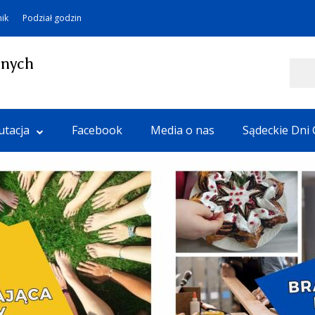
nik
Podział godzin
lnych
Szukaj
utacja
Facebook
Media o nas
Sądeckie Dni