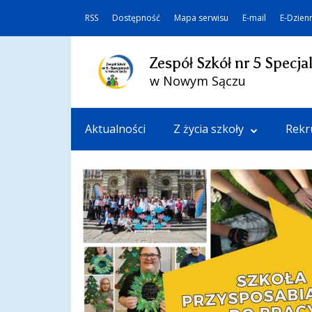
RSS
Dostępność
Mapa serwisu
E-mail
E-Dzien
Zespół Szkół nr 5 Specja
w Nowym Sączu
Aktualności
Z życia szkoły
Rekr