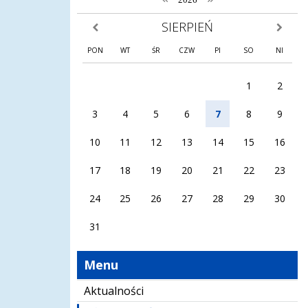
SIERPIEŃ
poprzedni miesiąc
następny
PON
WT
ŚR
CZW
PI
SO
NI
1
2
3
4
5
6
7
8
9
10
11
12
13
14
15
16
17
18
19
20
21
22
23
24
25
26
27
28
29
30
31
Menu
Aktualności