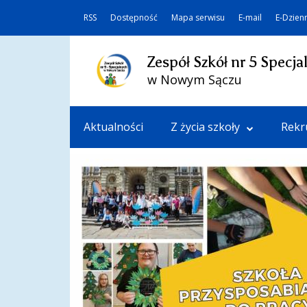
RSS
Dostępność
Mapa serwisu
E-mail
E-Dzien
Zespół Szkół nr 5 Specja
w Nowym Sączu
Aktualności
Z życia szkoły
Rekr