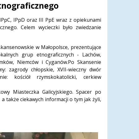
tnograficznego
IPpC, IPpD oraz III PpE wraz z opiekunami
icznego. Celem wycieczki było zwiedzanie
ansenowskie w Małopolsce, prezentujące
okalnych grup etnograficznych - Lachów,
Łemków, Niemców i Cyganów.Po Skansenie
y: zagrody chłopskie, XVII-wieczny dwór
ie: kościół rzymskokatolicki, cerkiew
owy Miasteczka Galicyjskiego. Spacer po
 także ciekawych informacji o tym jak żyli,