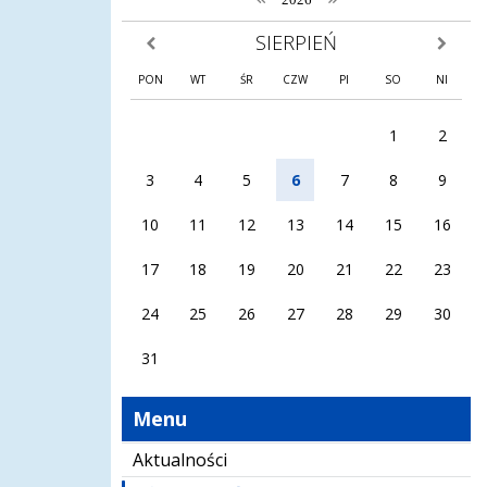
SIERPIEŃ
poprzedni miesiąc
następny
PON
WT
ŚR
CZW
PI
SO
NI
1
2
3
4
5
6
7
8
9
10
11
12
13
14
15
16
17
18
19
20
21
22
23
24
25
26
27
28
29
30
31
Menu
Aktualności