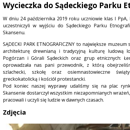
Wycieczka do Sądeckiego Parku E
 miesiąc
Treść
W dniu 24 października 2019 roku uczniowie klas I PpA, 
uczestniczyli w wyjściu do Sądeckiego Parku Etnograf
Skansenu.
SĄDECKI PARK ETNOGRAFICZNY to największe muzeum sk
architekturę drewnianą i tradycyjną kulturę ludową l
Pogórzan i Górali Sądeckich oraz grup etnicznych: 
oprowadzała nas pani przewodnik, z którą obejrzeliśm
szlachecki, szkołę oraz osiemnastowieczne świątyn
greckokatolicką i kościół protestancki.
Pod koniec naszej wyprawy udaliśmy się na plac rynk
Skansenie dostarczył wszystkim niezapomnianych wrażeń, a
pracowali i uczyli się ludzie w dawnych czasach.
Zdjęcia