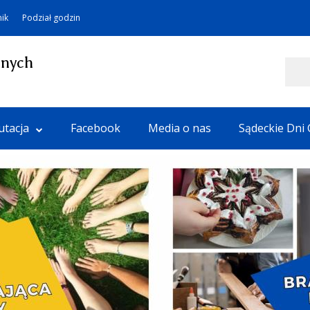
nik
Podział godzin
lnych
Szukaj
utacja
Facebook
Media o nas
Sądeckie Dni