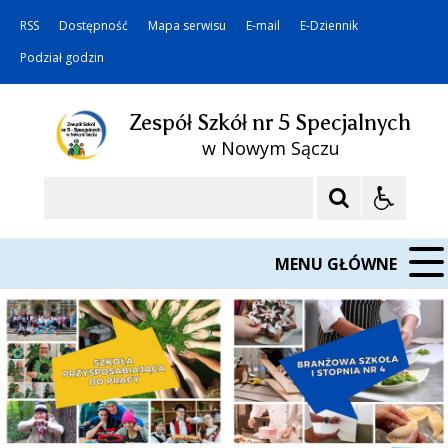
RSS
Dostępność
Mapa serwisu
E-mail
E-Dziennik
Podział godzin
Zespół Szkół nr 5 Specjalnych
w Nowym Sączu
Szukaj
MENU GŁÓWNE