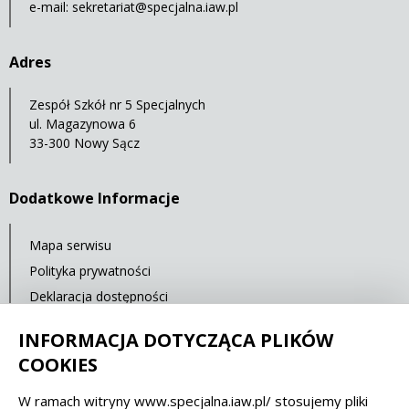
e-mail:
sekretariat@specjalna.iaw.pl
Adres
Zespół Szkół nr 5 Specjalnych
ul. Magazynowa 6
33-300 Nowy Sącz
Dodatkowe Informacje
Mapa serwisu
Polityka prywatności
Deklaracja dostępności
Standardy Ochrony Małoletnich
INFORMACJA DOTYCZĄCA PLIKÓW
Cyberbezpieczeństwo
COOKIES
W ramach witryny www.specjalna.iaw.pl/ stosujemy pliki