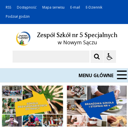
RSS
Dostępność
Mapa serwisu
E-mail
E-Dziennik
Podział godzin
Zespół Szkół nr 5 Specjalnych
w Nowym Sączu
Szukaj
MENU GŁÓWNE