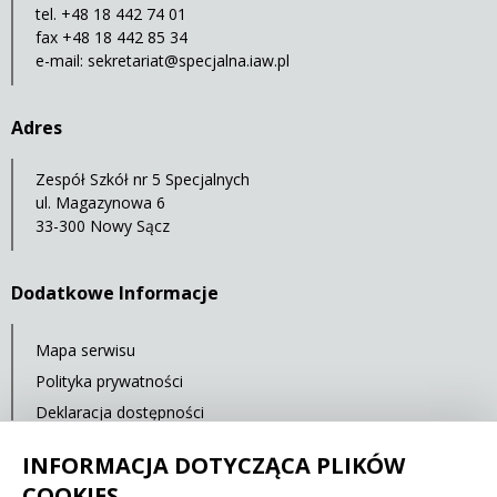
tel. +48 18 442 74 01
fax +48 18 442 85 34
e-mail:
sekretariat@specjalna.iaw.pl
Adres
Zespół Szkół nr 5 Specjalnych
ul. Magazynowa 6
33-300 Nowy Sącz
Dodatkowe Informacje
Mapa serwisu
Polityka prywatności
Deklaracja dostępności
Standardy Ochrony Małoletnich
INFORMACJA DOTYCZĄCA PLIKÓW
Cyberbezpieczeństwo
COOKIES