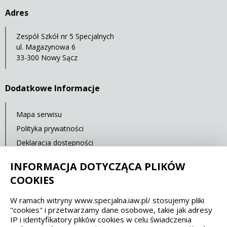
Adres
Zespół Szkół nr 5 Specjalnych
ul. Magazynowa 6
33-300 Nowy Sącz
Dodatkowe Informacje
Mapa serwisu
Polityka prywatności
Deklaracja dostępności
Standardy Ochrony Małoletnich
INFORMACJA DOTYCZĄCA PLIKÓW
Cyberbezpieczeństwo
COOKIES
W ramach witryny www.specjalna.iaw.pl/ stosujemy pliki
Spełniamy standardy dostępności oraz W3C
"cookies" i przetwarzamy dane osobowe, takie jak adresy
IP i identyfikatory plików cookies w celu świadczenia