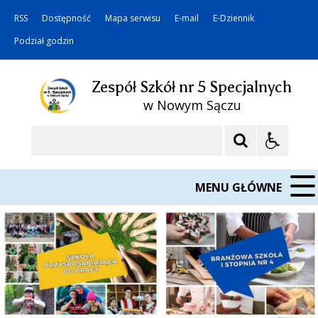
RSS
Dostępność
Mapa serwisu
E-mail
E-Dziennik
Podział godzin
Zespół Szkół nr 5 Specjalnych
w Nowym Sączu
Szukaj
MENU GŁÓWNE