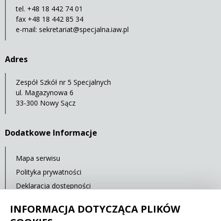
tel. +48 18 442 74 01
fax +48 18 442 85 34
e-mail:
sekretariat@specjalna.iaw.pl
Adres
Zespół Szkół nr 5 Specjalnych
ul. Magazynowa 6
33-300 Nowy Sącz
Dodatkowe Informacje
Mapa serwisu
Polityka prywatności
Deklaracja dostępności
Standardy Ochrony Małoletnich
INFORMACJA DOTYCZĄCA PLIKÓW
Cyberbezpieczeństwo