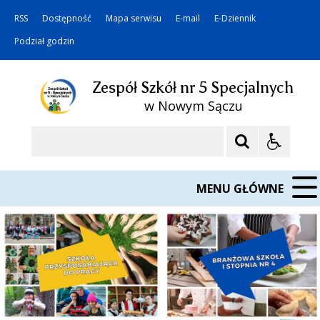
RSS
Dostępność
Mapa serwisu
E-mail
E-Dziennik
Podział godzin
Zespół Szkół nr 5 Specjalnych
w Nowym Sączu
Szukaj
MENU GŁÓWNE