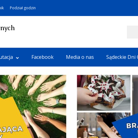
nik
Podział godzin
lnych
Szukaj
utacja
Facebook
Media o nas
Sądeckie Dni