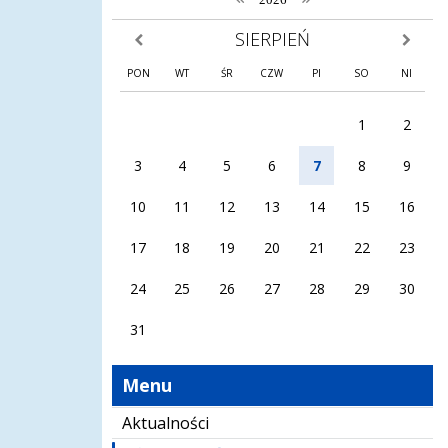
SIERPIEŃ
poprzedni miesiąc
następny
PON
WT
ŚR
CZW
PI
SO
NI
1
2
3
4
5
6
7
8
9
10
11
12
13
14
15
16
17
18
19
20
21
22
23
24
25
26
27
28
29
30
31
Menu
Aktualności