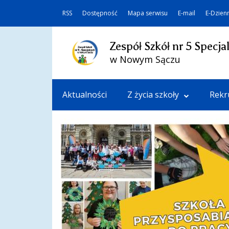
RSS
Dostępność
Mapa serwisu
E-mail
E-Dzien
Zespół Szkół nr 5 Specja
w Nowym Sączu
Aktualności
Z życia szkoły
Rekr