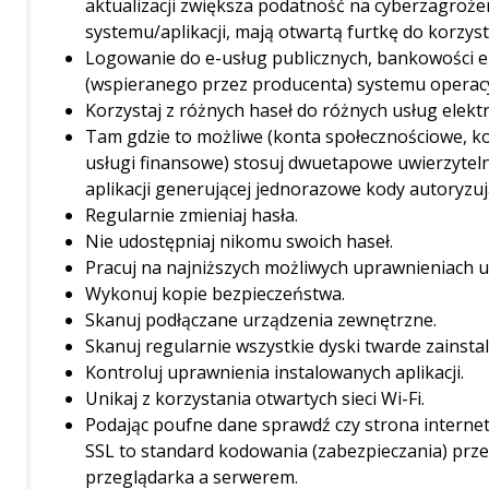
aktualizacji zwiększa podatność na cyberzagrożen
systemu/aplikacji, mają otwartą furtkę do korzy
Logowanie do e-usług publicznych, bankowości e
(wspieranego przez producenta) systemu operacy
Korzystaj z różnych haseł do różnych usług elekt
Tam gdzie to możliwe (konta społecznościowe, kon
usługi finansowe) stosuj dwuetapowe uwierzyteln
aplikacji generującej jednorazowe kody autoryzuj
Regularnie zmieniaj hasła.
Nie udostępniaj nikomu swoich haseł.
Pracuj na najniższych możliwych uprawnieniach 
Wykonuj kopie bezpieczeństwa.
Skanuj podłączane urządzenia zewnętrzne.
Skanuj regularnie wszystkie dyski twarde zains
Kontroluj uprawnienia instalowanych aplikacji.
Unikaj z korzystania otwartych sieci Wi-Fi.
Podając poufne dane sprawdź czy strona internet
SSL to standard kodowania (zabezpieczania) prz
przeglądarka a serwerem.