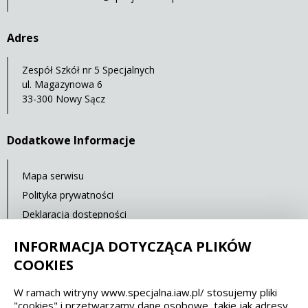
Adres
Zespół Szkół nr 5 Specjalnych
ul. Magazynowa 6
33-300 Nowy Sącz
Dodatkowe Informacje
Mapa serwisu
Polityka prywatności
Deklaracja dostępności
Standardy Ochrony Małoletnich
INFORMACJA DOTYCZĄCA PLIKÓW
Cyberbezpieczeństwo
COOKIES
W ramach witryny www.specjalna.iaw.pl/ stosujemy pliki
Spełniamy standardy dostępności oraz W3C
"cookies" i przetwarzamy dane osobowe, takie jak adresy