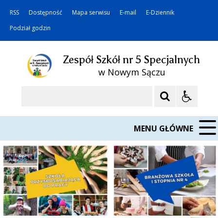
RSS
Dostępność
Mapa serwisu
E-mail
E-Dziennik
Podział godzin
Zespół Szkół nr 5 Specjalnych
w Nowym Sączu
Szukaj
MENU GŁÓWNE