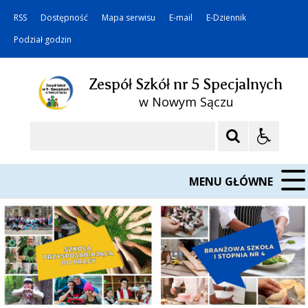
RSS
Dostępność
Mapa serwisu
E-mail
E-Dziennik
Podział godzin
Zespół Szkół nr 5 Specjalnych
w Nowym Sączu
Szukaj
MENU GŁÓWNE