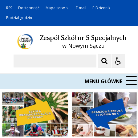
RSS
Dostępność
Mapa serwisu
E-mail
E-Dziennik
Podział godzin
Zespół Szkół nr 5 Specjalnych
w Nowym Sączu
Szukaj
MENU GŁÓWNE