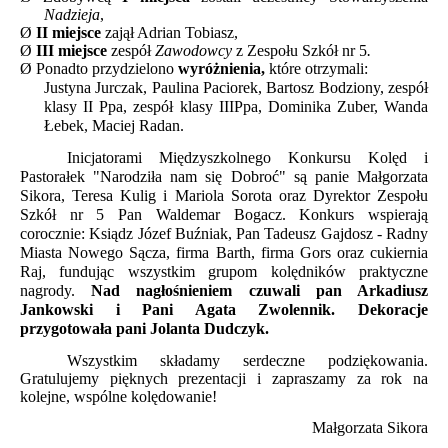
Nadzieja
,
Ø
II miejsce
zajął Adrian Tobiasz,
Ø
III miejsce
zespół
Zawodowcy
z Zespołu Szkół nr 5
.
Ø
Ponadto przydzielono
wyróżnienia,
które otrzymali:
Justyna Jurczak, Paulina Paciorek, Bartosz Bodziony, zespół
klasy II Ppa, zespół klasy IIIPpa, Dominika Zuber, Wanda
Łebek, Maciej Radan.
Inicjatorami Międzyszkolnego Konkursu Kolęd i
Pastorałek "Narodziła nam się Dobroć" są panie Małgorzata
Sikora, Teresa Kulig i Mariola Sorota oraz Dyrektor Zespołu
Szkół nr 5 Pan Waldemar Bogacz. Konkurs wspierają
corocznie: Ksiądz Józef Buźniak, Pan Tadeusz Gajdosz - Radny
Miasta Nowego Sącza, firma Barth, firma Gors oraz cukiernia
Raj, fundując wszystkim grupom kolędników praktyczne
nagrody.
Nad nagłośnieniem czuwali pan Arkadiusz
Jankowski i Pani Agata Zwolennik. Dekoracje
przygotowała pani Jolanta Dudczyk.
Wszystkim składamy serdeczne podziękowania.
Gratulujemy pięknych
prezentac
ji i zapraszamy za rok na
kolejne, wspólne kolędowanie!
Małgorzata Sikora