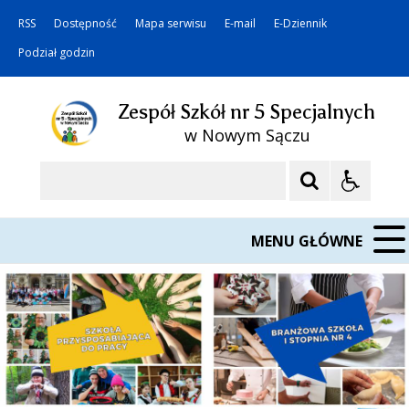
RSS
Dostępność
Mapa serwisu
E-mail
E-Dziennik
Podział godzin
Zespół Szkół nr 5 Specjalnych
w Nowym Sączu
Szukaj
MENU GŁÓWNE