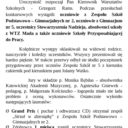
Uroczystość rozpoczął Pan Kierownik Warsztatów
Szkolnych - Grzegorz Rams.
Podczas przesłuchań
konkursowych wystąpili:
uczniowie z Zespołu Szkół
Podstawowo – Gimnazjalnych nr 2, uczniowie z Gimnazjum
nr 5, uczestnicy Stowarzyszenia Nadzieja, absolwenci szkoły
z WTZ Mada a także uczniowie Szkoły Przysposabiającej
do Pracy.
Kolędnicze występy oklaskiwali na widowni rodzice,
nauczyciele i koledzy uczestników. Wszyscy prezentowali się
bardzo pięknie. W trakcie przerwy odbył sie słodki poczęstunek
przygotowany przez uczniów Zespołu Szkół nr 5 z kierunku
cukiernik pod kierunkiem pani Jolanty Waśko.
Jury w składzie p. Monika Rębilas – absolwentka
Katowickiej Akademii Muzycznej, p. Agnieszka Gniewek -
pedagog, p. Małgorzata Kościuszko - logopeda miało nie lada
problem z oceną wykonawców. Ostatecznie wyłoniło
następujących laureatów:
Ø
Grand Prix
( puchar i odtwarzacz CD) otrzymał zespół
„
Strzał w dziesiątkę
” z Zespołu Szkół Podstawowo –
Gimnazjalnych nr 2.
Ø
Zdobywcą
I miejsca
zostali uczestnicy Stowarzyszenia