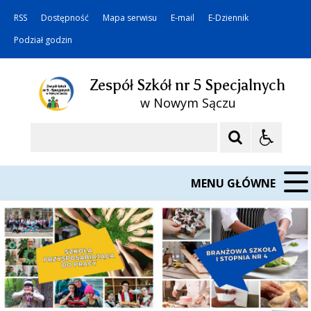
RSS
Dostępność
Mapa serwisu
E-mail
E-Dziennik
Podział godzin
Zespół Szkół nr 5 Specjalnych
w Nowym Sączu
Szukaj
MENU GŁÓWNE